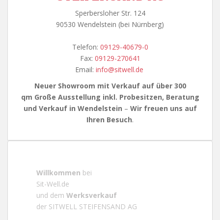
Sperbersloher Str. 124
90530 Wendelstein (bei Nürnberg)
Telefon:
09129-40679-0
Fax:
09129-270641
Email:
info@sitwell.de
Neuer Showroom mit Verkauf auf über 300
qm
Große Ausstellung inkl. Probesitzen, Beratung
und Verkauf in Wendelstein
–
Wir freuen uns auf
Ihren Besuch
.
Willkommen
bei
Sit-Well.de
und dem
Werksverkauf
der SITWELL STEIFENSAND AG