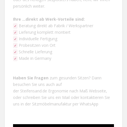
persönlich weiter.
Ihre ...direkt ab Werk-Vorteile
sind:
Beratung direkt ab Fabrik / Werkspartner
✓
Lieferung komplett montiert
✓
Individuelle Fertigung
✓
Probesitzen von Ort
✓
Schnelle Lieferung
✓
Made in Germany
✓
Haben Sie Fragen
zum gesunden Sitzen? Dann
besuchen Sie uns auch auf
der
Steifensand.de
Ergonomie nach Maß Webseite,
oder schreiben Sie uns ein
Mail
oder kontaktieren Sie
uns in der Sitzmöbelmanufaktur per
WhatsApp