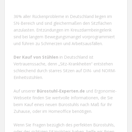
36% aller Rückenprobleme in
Deutschland
liegen im
SN-Bereich und sind gleichermaßen den Sitzflächen
anzulasten. Entzündungen im Kreuzdarmbeingelenk
sind bei langem Bewegungsmangel vorprogrammiert
und führen zu Schmerzen und Arbeitsausfällen.
Der Kauf von
Stühlen
in
Deutschland
ist
Vertrauenssache, denn „Sitz-Krankheiten“ entstehen
schleichend durch starres Sitzen auf DIN- und NORM-
Einheitsstühlen.
Auf unserer
Bürostuhl-Experten.de
und
Ergonomie-
Webseite
finden Sie wertvolle Informationen, die Sie
beim Kauf eines neuen Bürostuhls nach Maß für Ihr
Zuhause, oder im Homeoffice benötigen.
Wenn Sie Fragen bezüglich des perfekten Bürostuhls,
oder des richtigen Sitzpolsters haben, helfe wir Ihnen