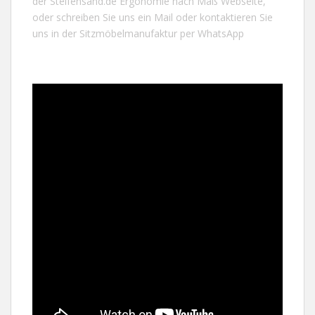
der
Steifensand.de
Ergonomie nach Maß Webseite,
oder schreiben Sie uns ein
Mail
oder kontaktieren Sie
uns in der Sitzmöbelmanufaktur per
WhatsApp